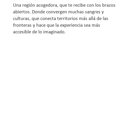
Una región acogedora, que te recibe con los brazos
abiertos. Donde convergen muchas sangres y
culturas, que conecta territorios más allá de las
fronteras y hace que la experiencia sea más
accesible de lo imaginado.
«Recuerdo el campamento de
Tambopata… caminar por ahí, ver a
los animales y escuchar los ruidos: ‘El
ruido de la selva’. Un lugar maravilloso
con toda la vida silvestre que está al
alcance de tus ojos»