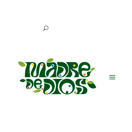
Nuestro
ADN
Fotografía:
Tres Chimbadas Lake Lodge
¡Bienvenidos a Madre
de Dios!